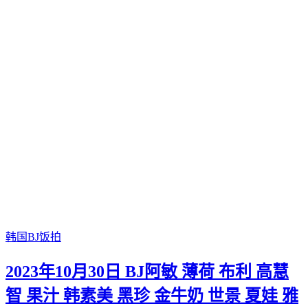
韩国BJ饭拍
2023年10月30日 BJ阿敏 薄荷 布利 高慧
智 果汁 韩素美 黑珍 金牛奶 世景 夏娃 雅