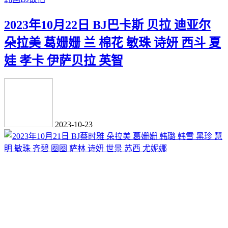
2023年10月22日 BJ巴卡斯 贝拉 迪亚尔
朵拉美 葛姗姗 兰 棉花 敏珠 诗妍 西斗 夏
娃 孝卡 伊萨贝拉 英智
2023-10-23