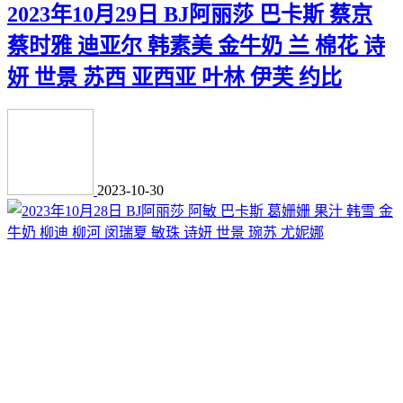
2023年10月29日 BJ阿丽莎 巴卡斯 蔡京
蔡时雅 迪亚尔 韩素美 金牛奶 兰 棉花 诗
妍 世景 苏西 亚西亚 叶林 伊芙 约比
2023-10-30