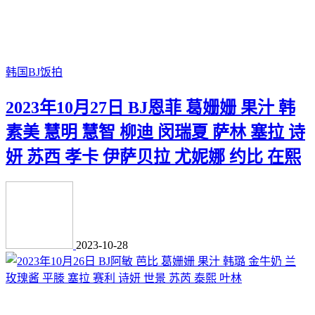
韩国BJ饭拍
2023年10月27日 BJ恩菲 葛姗姗 果汁 韩
素美 慧明 慧智 柳迪 闵瑞夏 萨林 塞拉 诗
妍 苏西 孝卡 伊萨贝拉 尤妮娜 约比 在熙
2023-10-28