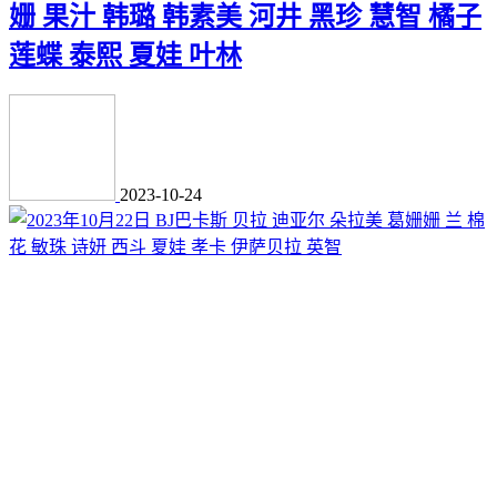
姗 果汁 韩璐 韩素美 河井 黑珍 慧智 橘子
莲蝶 泰熙 夏娃 叶林
2023-10-24