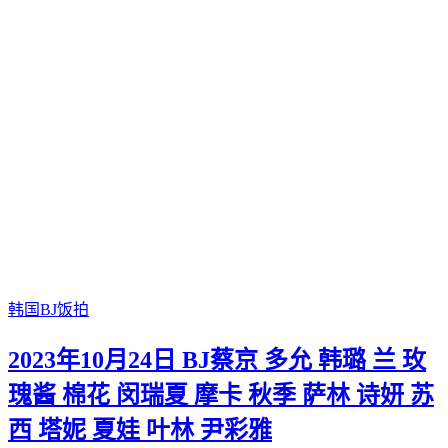
韩国BJ饭拍
2023年10月24日 BJ蔡京 多允 韩璐 兰 玫
瑰酱 棉花 闵瑞夏 摩卡 秋季 萨林 诗妍 苏
西 塔妮 夏娃 叶林 尹彩雅