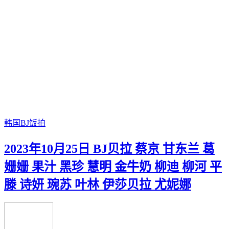
韩国BJ饭拍
2023年10月25日 BJ贝拉 蔡京 甘东兰 葛
姗姗 果汁 黑珍 慧明 金牛奶 柳迪 柳河 平
滕 诗妍 琬苏 叶林 伊莎贝拉 尤妮娜