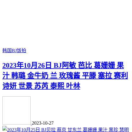
韩国BJ饭拍
2023年10月26日 BJ阿敏 芭比 葛姗姗 果
汁 韩璐 金牛奶 兰 玫瑰酱 平滕 塞拉 赛利
诗妍 世景 苏芮 泰熙 叶林
2023-10-27