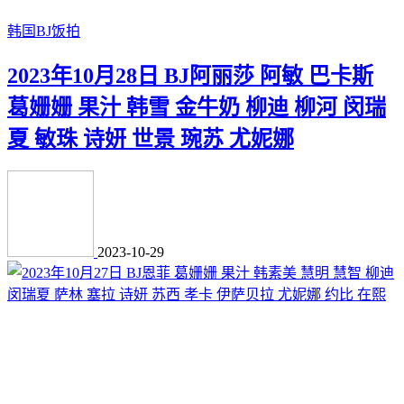
韩国BJ饭拍
2023年10月28日 BJ阿丽莎 阿敏 巴卡斯
葛姗姗 果汁 韩雪 金牛奶 柳迪 柳河 闵瑞
夏 敏珠 诗妍 世景 琬苏 尤妮娜
2023-10-29